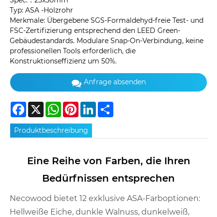
Spec.：25x50mm
Typ: ASA -Holzrohr
Merkmale: Übergebene SGS-Formaldehyd-freie Test- und
FSC-Zertifizierung entsprechend den LEED Green-
Gebäudestandards. Modulare Snap-On-Verbindung, keine
professionellen Tools erforderlich, die
Konstruktionseffizienz um 50%.
Anfrage absenden
Facebook
X
WhatsApp
Pinterest
LinkedIn
Share
Produktbeschreibung
Eine Reihe von Farben, die Ihren
Bedürfnissen entsprechen
Necowood bietet 12 exklusive ASA-Farboptionen:
Hellweiße Eiche, dunkle Walnuss, dunkelweiß,