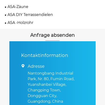
ASA-Zäune
ASA DIY Terrassendielen
ASA -Holzrohr
Anfrage absenden
Kontaktinformation
Adresse

Nantongbang Industrial
Park, Nr. 80, Fumin Road,
Yuanshanbei Village,
Changping Town,
Dongguan City,
Guangdong, China