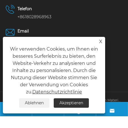
Telefon
+8618028968963
Email
info@necowood.com
X
Wir verwenden Cookies, um Ihnen ein
Adresse
besseres Surferlebnis zu bieten, den
Nantongbang Industrial Park, Nr. 80, Fumin
Website-Verkehr zu analysieren und
Road, Yuanshanbei Village, Changping
Inhalte zu personalisieren. Durch die
Nutzung dieser Website stimmen Sie
Town, Dongguan City, Guangdong, China
der Verwendung von Cookies
zu.
Datenschutzrichtlinie
Copyright © 2025 Dongguan Linhong Building Decoration Material 
Ablehnen
Akzeptieren
Co., Ltd. Alle Rechte vorbehalten. 




Links
|
Sitemap
|
RSS
|
XML
|
Datenschutzrichtlinie
|