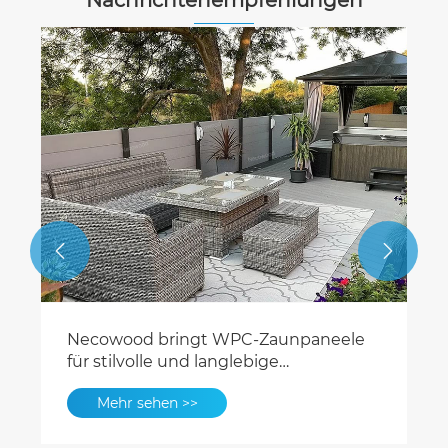
Nachrichtenempfehlungen


eele
NECOWOOD erweitert globales
Projektangebot mit leistungsstarken
SPC-, LVT- und WPC-
Mehr sehen >>
Bodenbelagslösungen