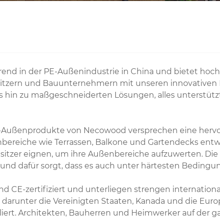
nd in der PE-Außenindustrie in China und bietet hochwe
esitzern und Bauunternehmern mit unseren innovative
is hin zu maßgeschneiderten Lösungen, alles unterstüt
n PE-Außenprodukte von Necowood versprechen eine herv
bereiche wie Terrassen, Balkone und Gartendecks entwic
sbesitzer eignen, um ihre Außenbereiche aufzuwerten. Die 
 und dafür sorgt, dass es auch unter härtesten Bedingu
E-zertifiziert und unterliegen strengen internationale
 darunter die Vereinigten Staaten, Kanada und die Europ
liert. Architekten, Bauherren und Heimwerker auf der 