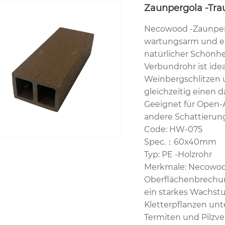
Zaunpergola -Trau
Necowood -Zaunpergo
wartungsarm und ent
natürlicher Schönhei
Verbundrohr ist ide
Weinbergschlitzen
gleichzeitig einen d
Geeignet für Open-
andere Schattierun
Code: HW-075
Spec.：60x40mm
Typ: PE -Holzrohr
Merkmale: Necowood
Oberflächenbrechun
ein starkes Wachst
Kletterpflanzen unt
Termiten und Pilzv