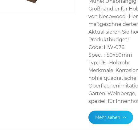
Mühe! Unabhängig d
Großhändler für Hol
von Necowood -Herst
maßgeschneiderter 
Aktualisieren Sie h
Produktbudget!
Code: HW-076
Spec.：50x50mm
Typ: PE -Holzrohr
Merkmale: Korrosion
hohle quadratische 
Oberflächenimitatio
Gärten, Weinberge, P
speziell für Innenh
Mehr sehen >>