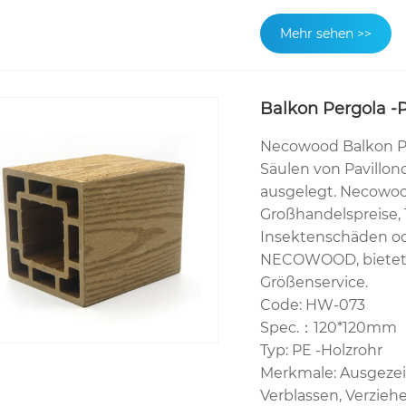
Mehr sehen >>
Balkon Pergola -P
Necowood Balkon Per
Säulen von Pavillo
ausgelegt. Necowoo
Großhandelspreise, 
Insektenschäden o
NECOWOOD, bietet 
Größenservice.
Code: HW-073
Spec.：120*120mm
Typ: PE -Holzrohr
Merkmale: Ausgezei
Verblassen, Verzieh