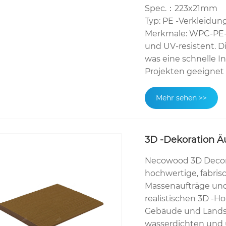
Spec.：223x21mm
Typ: PE -Verkleidun
Merkmale: WPC-PE-
und UV-resistent. Di
was eine schnelle I
Projekten geeignet i
Mehr sehen >>
3D -Dekoration Ä
Necowood 3D Decorat
hochwertige, fabris
Massenaufträge und 
realistischen 3D -Ho
Gebäude und Landsc
wasserdichten und 