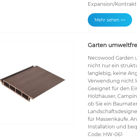
Expansion/Kontrakt
Mehr sehen >>
Garten umweltfr
Necowood Garden 
nicht nur ein struk
langlebig, keine An
Verwendung nicht le
Geeignet für den Ein
Holzhäuser, Camping
ob Sie ein Baumater
Landschaftsdesigner
für Massenkäufe. 
Installation und b
Code: HW-061