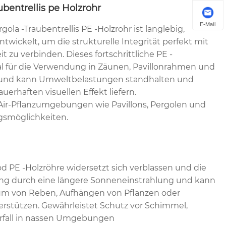
bentrellis pe Holzrohr
E-Mail
la -Traubentrellis PE -Holzrohr ist langlebig,
wickelt, um die strukturelle Integrität perfekt mit
t zu verbinden. Dieses fortschrittliche PE -
al für die Verwendung in Zäunen, Pavillonrahmen und
 und kann Umweltbelastungen standhalten und
auerhaften visuellen Effekt liefern.
Air-Pflanzumgebungen wie Pavillons, Pergolen und
gsmöglichkeiten.
 PE -Holzröhre widersetzt sich verblassen und die
g durch eine längere Sonneneinstrahlung und kann
um von Reben, Aufhängen von Pflanzen oder
erstützen. Gewährleistet Schutz vor Schimmel,
erfall in nassen Umgebungen