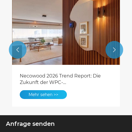


Necowood bringt Premium-WPC-
Decken- und WPC-Wandpaneele für
den globalen Wohn- und Gewerbebau
Mehr sehen >>
auf den Markt
Anfrage senden