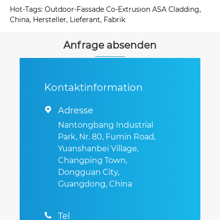
Hot-Tags: Outdoor-Fassade Co-Extrusion ASA Cladding,
China, Hersteller, Lieferant, Fabrik
Anfrage absenden
Kontaktinformation
Adresse

Nantongbang Industrial
Park, Nr. 80, Fumin Road,
Yuanshanbei Village,
Changping Town,
Dongguan City,
Guangdong, China
Tel
