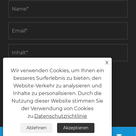
X
Wir verwenden Cookies, um Ihnen ein
einreichen
besseres Surferlebnis zu bieten, den
Website-Verkehr zu analysieren und
Inhalte zu personalisieren. Durch die
Nutzung dieser Website stimmen Sie
Kontaktiere uns
der Verwendung von Cookies
zu.
Datenschutzrichtlinie
Telefon
Ablehnen
Akzeptieren
+8618028968963