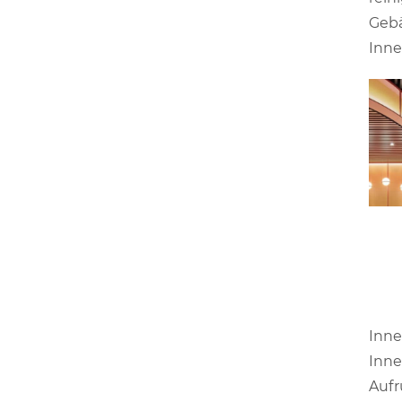
Gebä
Inne
Inne
Inne
Aufr