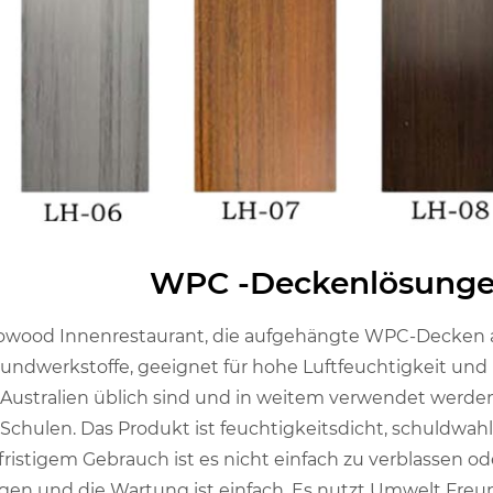
WPC -Deckenlösunge
wood Innenrestaurant, die aufgehängte WPC-Decken 
undwerkstoffe, geeignet für hohe Luftfeuchtigkeit un
Australien üblich sind und in weitem verwendet werden 
Schulen. Das Produkt ist feuchtigkeitsdicht, schuldwahl,
fristigem Gebrauch ist es nicht einfach zu verblassen ode
igen und die Wartung ist einfach. Es nutzt Umwelt Freun