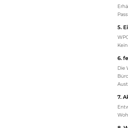
Erhä
Pass
5. 
WPC-
Kein
6. 
Die 
Büro
Aust
7. A
Entw
Wohn