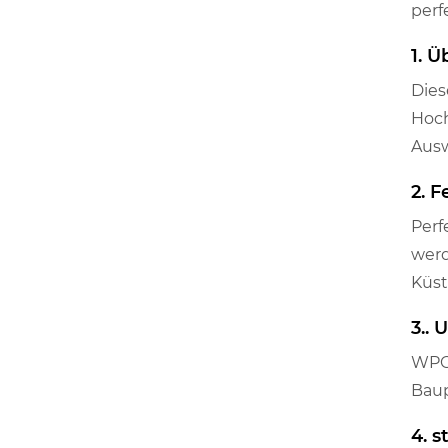
perf
1. 
Dies
Hoch
Ausw
2. 
Perf
werd
Küst
3..
WPC 
Baup
4. s