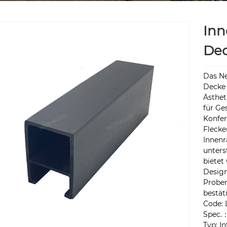
Inn
De
Das N
Decke 
Ästhet
für Ge
Konfer
Flecke
Innen
unters
bietet
Design
Proben
bestät
Code: 
Spec.
Typ: I