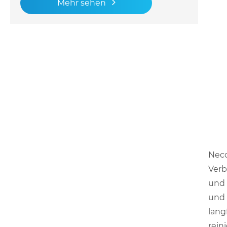
Mehr sehen
Neco
Verb
und 
und 
lang
rein