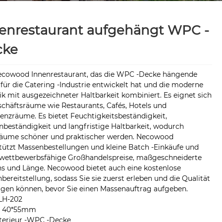
enrestaurant aufgehängt WPC -
cke
ecowood Innenrestaurant, das die WPC -Decke hängende
für die Catering -Industrie entwickelt hat und die moderne
ik mit ausgezeichneter Haltbarkeit kombiniert. Es eignet sich
schäftsräume wie Restaurants, Cafés, Hotels und
enzräume. Es bietet Feuchtigkeitsbeständigkeit,
nbeständigkeit und langfristige Haltbarkeit, wodurch
räume schöner und praktischer werden. Necowood
tützt Massenbestellungen und kleine Batch -Einkäufe und
 wettbewerbsfähige Großhandelspreise, maßgeschneiderte
s und Länge. Necowood bietet auch eine kostenlose
bereitstellung, sodass Sie sie zuerst erleben und die Qualität
igen können, bevor Sie einen Massenauftrag aufgeben.
LH-202
：40*55mm
nterieur -WPC -Decke