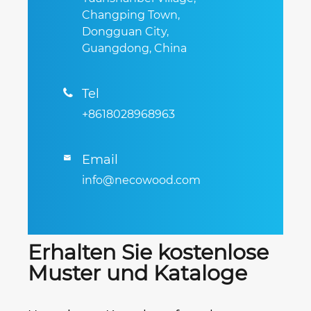
Changping Town,
Dongguan City,
Guangdong, China
Tel

+8618028968963
Email

info@necowood.com
Erhalten Sie kostenlose
Muster und Kataloge