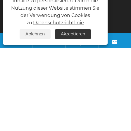
Inhalte zu personalisieren. Durch die
Nutzung dieser Website stimmen Sie
Kontaktiere uns
der Verwendung von Cookies
zu.
Datenschutzrichtlinie
Telefon
Ablehnen
Akzeptieren
+8618028968963




Email
info@necowood.com
Adresse
Nantongbang Industrial Park, Nr. 80, Fumin
Road, Yuanshanbei Village, Changping
Town, Dongguan City, Guangdong, China
Copyright © 2025 Dongguan Linhong Building Decoration Material 
Co., Ltd. Alle Rechte vorbehalten. 