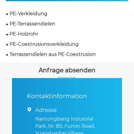
PE-Verkleidung
PE-Terrassendielen
PE-Holzrohr
PE-Coextrusionsverkleidung
Terrassendielen aus PE-Coextrusion
Anfrage absenden
Kontaktinformation
Adresse

Nantongbang Industrial
Park, Nr. 80, Fumin Road,
Yuanshanbei Village,